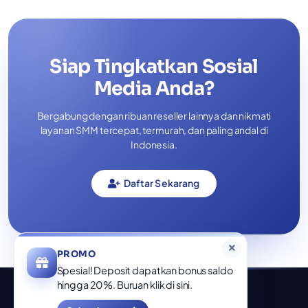
Bagaimana cara membuat pesanan?
Bagaimana cara melakukan deposit/isi
saldo?
Kenapa Wajib Join Sprintpedia?
Siap Tingkatkan Sosial
Media Anda?
PROMO
Spesial! Deposit dapatkan bonus saldo
Bergabung dengan ribuan reseller lainnya dan nikmati
hingga 20%. Buruan klik di sini.
layanan SMM tercepat, termurah, dan paling andal di