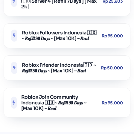
🇮🇩 Server 4 [ Refill 7Days ] [ Max
Rp 25.603
2k ]
Roblox Followers Indonesia 🇮🇩
Rp 95.000
~ 𝑹𝒆𝒇𝒊𝒍𝒍 𝟑𝟎 𝑫𝒂𝒚𝒔 ~ [Max 10K] ~ 𝑹𝒆𝒂𝒍
Roblox Friender Indonesia 🇮🇩 ~
Rp 50.000
𝑹𝒆𝒇𝒊𝒍𝒍 𝟑𝟎 𝑫𝒂𝒚𝒔 ~ [Max 10K] ~ 𝑹𝒆𝒂𝒍
Roblox Join Community
Indonesia 🇮🇩 ~ 𝑹𝒆𝒇𝒊𝒍𝒍 𝟑𝟎 𝑫𝒂𝒚𝒔 ~
Rp 95.000
[Max 10K] ~ 𝑹𝒆𝒂𝒍