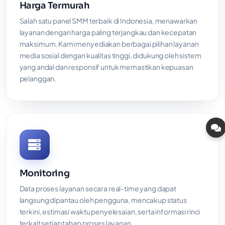
Harga Termurah
Salah satu panel SMM terbaik di Indonesia, menawarkan
layanan dengan harga paling terjangkau dan kecepatan
maksimum. Kami menyediakan berbagai pilihan layanan
media sosial dengan kualitas tinggi, didukung oleh sistem
yang andal dan responsif untuk memastikan kepuasan
pelanggan.
Monitoring
Data proses layanan secara real-time yang dapat
langsung dipantau oleh pengguna, mencakup status
terkini, estimasi waktu penyelesaian, serta informasi rinci
terkait setiap tahap proses layanan.