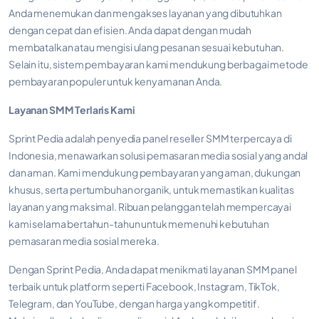
Anda menemukan dan mengakses layanan yang dibutuhkan
dengan cepat dan efisien. Anda dapat dengan mudah
membatalkan atau mengisi ulang pesanan sesuai kebutuhan.
Selain itu, sistem pembayaran kami mendukung berbagai metode
pembayaran populer untuk kenyamanan Anda.
Layanan SMM Terlaris Kami
Sprint Pedia adalah penyedia panel reseller SMM terpercaya di
Indonesia, menawarkan solusi pemasaran media sosial yang andal
dan aman. Kami mendukung pembayaran yang aman, dukungan
khusus, serta pertumbuhan organik, untuk memastikan kualitas
layanan yang maksimal. Ribuan pelanggan telah mempercayai
kami selama bertahun-tahun untuk memenuhi kebutuhan
pemasaran media sosial mereka.
Dengan Sprint Pedia, Anda dapat menikmati layanan SMM panel
terbaik untuk platform seperti Facebook, Instagram, TikTok,
Telegram, dan YouTube, dengan harga yang kompetitif.