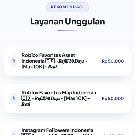
REKOMENDASI
Layanan Unggulan
Roblox Favorites Asset
Indonesia 🇮🇩 ~ 𝑹𝒆𝒇𝒊𝒍𝒍 𝟑𝟎 𝑫𝒂𝒚𝒔 ~
Rp 50.000
[Max 10K] ~ 𝑹𝒆𝒂𝒍
Roblox Favorites Map Indonesia
🇮🇩 ~ 𝑹𝒆𝒇𝒊𝒍𝒍 𝟑𝟎 𝑫𝒂𝒚𝒔 ~ [Max 10K] ~
Rp 50.000
𝑹𝒆𝒂𝒍
Instagram Followers Indonesia